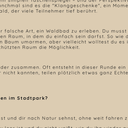
 Manchmal sind es die "Klanggeschenke", ein Mom
d, der viele Teilnehmer tief berührt.
er falsche Art, ein Waldbad zu erleben. Du musst n
nen Raum, in dem du einfach sein darfst. So wie 
n Baum umarmen, aber vielleicht wolltest du es
chützten Raum die Möglichkeit.
er zusammen. Oft entsteht in dieser Runde ein 
 nicht kannten, teilen plötzlich etwas ganz Echt
den im Stadtpark?
ebst und dir nach Natur sehnst, ohne weit fahren 
u leer ist und du nicht weißt, wie du ihn wieder a