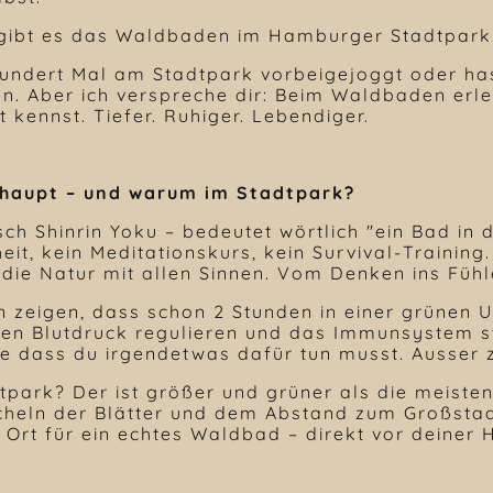
 gibt es das Waldbaden im Hamburger Stadtpark
 hundert Mal am Stadtpark vorbeigejoggt oder ha
. Aber ich verspreche dir: Beim Waldbaden erle
t kennst. Tiefer. Ruhiger. Lebendiger.
haupt – und warum im Stadtpark?
ch Shinrin Yoku – bedeutet wörtlich "ein Bad i
it, kein Meditationskurs, kein Survival-Training
 die Natur mit allen Sinnen. Vom Denken ins Fü
en zeigen, dass schon 2 Stunden in einer grünen
 den Blutdruck regulieren und das Immunsystem 
e dass du irgendetwas dafür tun musst. Ausser z
ark? Der ist größer und grüner als die meisten
heln der Blätter und dem Abstand zum Großstadt
 Ort für ein echtes Waldbad – direkt vor deiner 