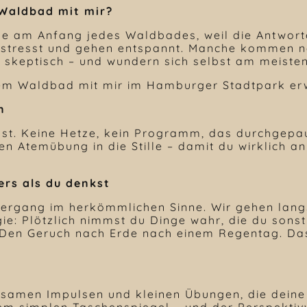
 Waldbad mit mir?
ne am Anfang jedes Waldbades, weil die Antwort
stresst und gehen entspannt. Manche kommen n
keptisch – und wundern sich selbst am meisten
inem Waldbad mit mir im Hamburger Stadtpark er
n
st. Keine Hetze, kein Programm, das durchgepa
inen Atemübung in die Stille – damit du wirklich
rs als du denkst
iergang im herkömmlichen Sinne. Wir gehen lan
gie: Plötzlich nimmst du Dinge wahr, die du sons
 Den Geruch nach Erde nach einem Regentag. Das 
htsamen Impulsen und kleinen Übungen, die dein
nem simplen Taschenspiegel – und der Perspektiv