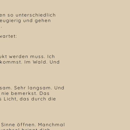
en so unterschiedlich
eugierig und gehen
.
wartet:
ukt werden muss. Ich
 ankommst. Im Wald. Und
gsam. Sehr langsam. Und
t nie bemerkst. Das
Licht, das durch die
e Sinne öffnen. Manchmal
wechsel bringt dich